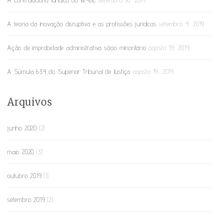
A Controladoria Jurídica do WYBL
setembro 16, 2019
A teoria da inovação disruptiva e as profissões jurídicas
setembro 4, 2019
Ação de improbidade administrativa sócio minoritário
agosto 19, 2019
A Súmula 634 do Superior Tribunal de Justiça
agosto 19, 2019
Arquivos
junho 2020
(2)
maio 2020
(3)
outubro 2019
(1)
setembro 2019
(2)