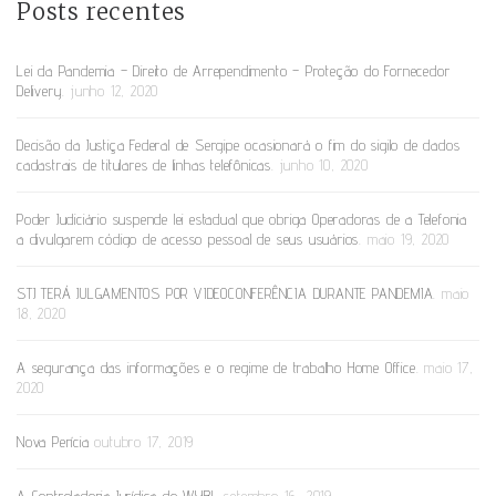
Posts recentes
Lei da Pandemia – Direito de Arrependimento – Proteção do Fornecedor
Delivery.
junho 12, 2020
Decisão da Justiça Federal de Sergipe ocasionará o fim do sigilo de dados
cadastrais de titulares de linhas telefônicas.
junho 10, 2020
Poder Judiciário suspende lei estadual que obriga Operadoras de a Telefonia
a divulgarem código de acesso pessoal de seus usuários.
maio 19, 2020
STJ TERÁ JULGAMENTOS POR VIDEOCONFERÊNCIA DURANTE PANDEMIA.
maio
18, 2020
A segurança das informações e o regime de trabalho Home Office.
maio 17,
2020
Nova Perícia
outubro 17, 2019