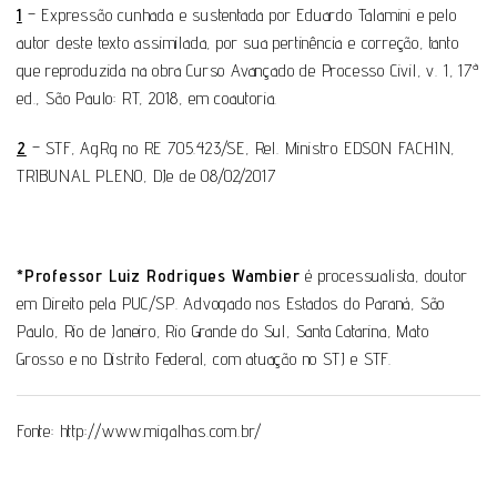
1
– Expressão cunhada e sustentada por Eduardo Talamini e pelo
autor deste texto assimilada, por sua pertinência e correção, tanto
que reproduzida na obra Curso Avançado de Processo Civil, v. 1, 17ª
ed., São Paulo: RT, 2018, em coautoria.
2
– STF, AgRg no RE 705.423/SE, Rel. Ministro EDSON FACHIN,
TRIBUNAL PLENO, DJe de 08/02/2017
*Professor
Luiz Rodrigues Wambier
é processualista, doutor
em Direito pela PUC/SP. Advogado nos Estados do Paraná, São
Paulo, Rio de Janeiro, Rio Grande do Sul, Santa Catarina, Mato
Grosso e no Distrito Federal, com atuação no STJ e STF.
Fonte:
http://www.migalhas.com.br/