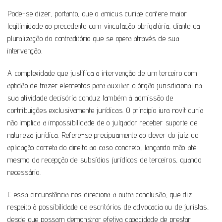
Pode-se dizer, portanto, que o amicus curiae confere maior
legitimidade ao precedente com vinculação obrigatória, diante da
pluralização do contraditório que se opera através de sua
intervenção.
A complexidade que justifica a intervenção de um terceiro com
aptidão de trazer elementos para auxiliar o órgão jurisdicional na
sua atividade decisória conduz também à admissão de
contribuições exclusivamente jurídicas. O princípio iura novit curia
não implica a impossibilidade de o julgador receber suporte de
natureza jurídica. Refere-se precipuamente ao dever do juiz de
aplicação correta do direito ao caso concreto, lançando mão até
mesmo da recepção de subsídios jurídicos de terceiros, quando
necessário.
E essa circunstância nos direciona a outra conclusão, que diz
respeito à possibilidade de escritórios de advocacia ou de juristas,
desde que possam demonstrar efetiva capacidade de prestar