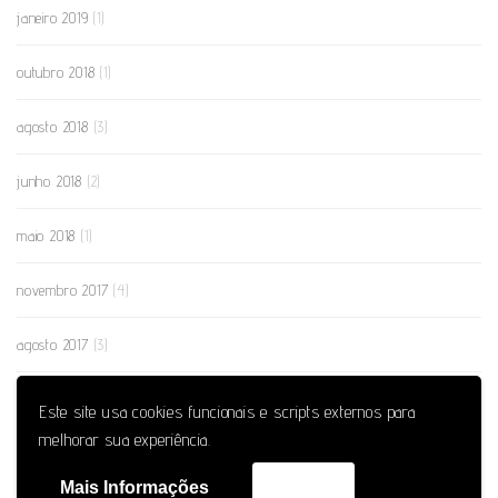
janeiro 2019
(1)
outubro 2018
(1)
agosto 2018
(3)
junho 2018
(2)
maio 2018
(1)
novembro 2017
(4)
agosto 2017
(3)
julho 2017
(1)
Este site usa cookies funcionais e scripts externos para
melhorar sua experiência.
junho 2017
(7)
Mais Informações
Aceitar