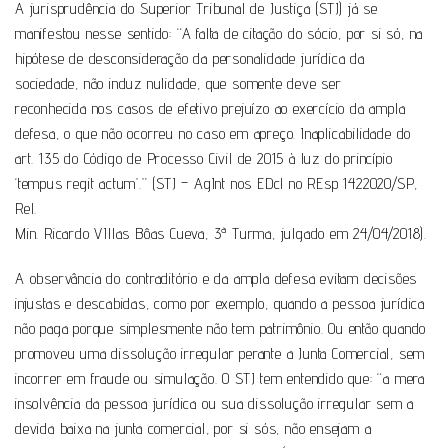
A jurisprudência do Superior Tribunal de Justiça (STJ) já se
manifestou nesse sentido: “A falta de citação do sócio, por si só, na
hipótese de desconsideração da personalidade jurídica da
sociedade, não induz nulidade, que somente deve ser
reconhecida nos casos de efetivo prejuízo ao exercício da ampla
defesa, o que não ocorreu no caso em apreço. Inaplicabilidade do
art. 135 do Código de Processo Civil de 2015 à luz do princípio
‘tempus regit actum’.” (STJ – AgInt nos EDcl no REsp 1422020/SP,
Rel.
Min. Ricardo VIllas Bôas Cueva, 3ª Turma, julgado em 24/04/2018).
A observância do contraditório e da ampla defesa evitam decisões
injustas e descabidas, como por exemplo, quando a pessoa jurídica
não paga porque simplesmente não tem patrimônio. Ou então quando
promoveu uma dissolução irregular perante a Junta Comercial, sem
incorrer em fraude ou simulação. O STJ tem entendido que: “a mera
insolvência da pessoa jurídica ou sua dissolução irregular sem a
devida baixa na junta comercial, por si sós, não ensejam a