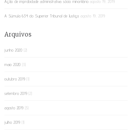
Ação de improbidade administrativa sócio minoritário
agosto 19, 2019
A Súmula 634 do Superior Tribunal de Justiça
agosto 19, 2019
Arquivos
junho 2020
(2)
maio 2020
(3)
outubro 2019
(1)
setembro 2019
(2)
agosto 2019
(3)
julho 2019
(1)