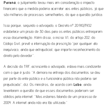
Paraná
, o julgamento levou mais em consideração o impacto
financeiro que a medida poderia acarretar aos entes públicos, já que
são milhares de processos semelhantes, do que a questão jurídica.
Isso porque, segundo o advogado, o Decreto nº 20.910/1932
estabelece um prazo de 30 dias para os entes públicos entregarem
essa documentação. Além disso, o inciso VI, do artigo 202, do
Código Civil, prevê a interrupção da prescrição “por qualquer ato
inequívoco, ainda que extrajudicial, que importe reconhecimento do
direito pelo devedor”.
A decisão do TRF, acrescenta o advogado, estava mais condizente
com o que é justo. “A demora na entrega dos documentos se deu
por parte do ente público e a funcionária pública não poderia ser
prejudicada”, diz. Os ministros, de acordo com
Lobo
, ainda
levantaram a questão de que esses documentos poderiam ser
obtidos pela internet. “Mas estamos falando de um processo de
2004. A internet ainda não era tão utilizada.”