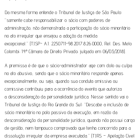
Da mesma forma entende o Tribunal de Justiça de São Paulo:
“somente cabe responsabilizar o sócio com poderes de
administração, não demonstrada a participação do sócio minoritário
no ato irregular que ensejou a adoção da medida
excepcional.” (TJSP- A.I. 2250711-98.2017.8.26.0000, Rel. Des. Melo
Colombi; 14ª Câmara de Direito Privado; julgado em 06/03/2018).
A premissa é de que o sócio-administrador age com dolo ou culpa
no ato abusivo, sendo que o sócio minoritário responde apenas
excepcionalmente, ou seja, quando sua conduta omissiva ou
comissiva contribuiu para a ocorrência do evento que autoriza
a desconsideração da personalidade jurídica. Nesse sentido vai o
Tribunal de Justiça do Rio Grande do Sul: “Descabe a inclusão de
sócio minoritário no polo passivo da execução, em razão da
desconsideração da personalidade jurídica, quando não possui cargo
de gestão, nem tampouco comprovado que tenha concorrido para a
dissolução irregular da empresa executada.” (TJRS – Apelação Cível