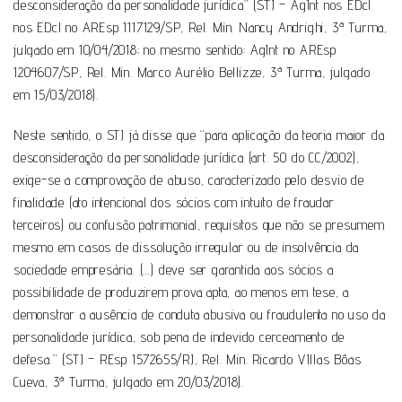
desconsideração da personalidade jurídica” (STJ – AgInt nos EDcl
nos EDcl no AREsp 1117129/SP, Rel. Min. Nancy Andrighi, 3ª Turma,
julgado em 10/04/2018; no mesmo sentido: AgInt no AREsp
1204607/SP, Rel. Min. Marco Aurélio Bellizze, 3ª Turma, julgado
em 15/03/2018).
Neste sentido, o STJ já disse que “para aplicação da teoria maior da
desconsideração da personalidade jurídica (art. 50 do CC/2002),
exige-se a comprovação de abuso, caracterizado pelo desvio de
finalidade (ato intencional dos sócios com intuito de fraudar
terceiros) ou confusão patrimonial, requisitos que não se presumem
mesmo em casos de dissolução irregular ou de insolvência da
sociedade empresária. (…) deve ser garantida aos sócios a
possibilidade de produzirem prova apta, ao menos em tese, a
demonstrar a ausência de conduta abusiva ou fraudulenta no uso da
personalidade jurídica, sob pena de indevido cerceamento de
defesa.” (STJ – REsp 1572655/RJ, Rel. Min. Ricardo VIllas Bôas
Cueva, 3ª Turma, julgado em 20/03/2018).