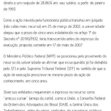
direito a um reajuste de 28,86% em seu salário, a partir de janeiro
de 1993.
Como a ação movida pela funcionária pública transitou em julgado
(não cabia mais recurso) em 25 de março de 2002, a universidade
alegou que o prazo de cinco anos estabelecido no artigo 1º do
Decreto nº 20.910/1932, teria transcorrido antes do ingresso da
execução, proposta somente em 17 de maio de 2007.
O Ministério Público Federal (MPF) se posicionou pelo provimento do
recurso da universidade ao afirmar que essa questão já foi debatida
pelo STJ e pelo Supremo Tribunal Federal (STF) no sentido de que a
ação de execução prescreve no mesmo prazo da ação de
conhecimento, em cinco anos.
Diversas entidades requereram o ingresso no recurso como
“amicus curiae” (amigo da corte), como a União, o Conselho Federal
da Ordem dos Advogados do Brasil (OAB), a Central Única dos
Trabalhadores, além de vários sindicatos de servidores públicos,