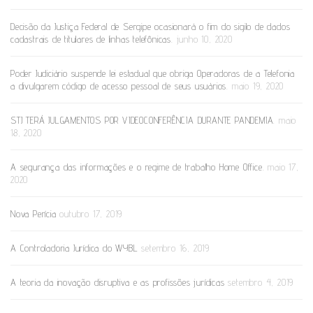
Decisão da Justiça Federal de Sergipe ocasionará o fim do sigilo de dados
cadastrais de titulares de linhas telefônicas.
junho 10, 2020
Poder Judiciário suspende lei estadual que obriga Operadoras de a Telefonia
a divulgarem código de acesso pessoal de seus usuários.
maio 19, 2020
STJ TERÁ JULGAMENTOS POR VIDEOCONFERÊNCIA DURANTE PANDEMIA.
maio
18, 2020
A segurança das informações e o regime de trabalho Home Office.
maio 17,
2020
Nova Perícia
outubro 17, 2019
A Controladoria Jurídica do WYBL
setembro 16, 2019
A teoria da inovação disruptiva e as profissões jurídicas
setembro 4, 2019