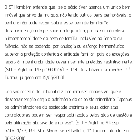
O STJ também entende que, se o sócio tiver apenas um único bem
imóvel que sirva de morada, não tendo outros bens penhoráveis, a
penhora não pode recair sobre esse bem de família: “a
desconsideração da personalidade jurídica, por si só, não afasta
a impenhorabilidade do bem de família, inclusive no âmbito da
falência, não se podendo, por analogia ou esforço hermenêutico,
superar a proteção conferida à entidade familiar, pois as exceções
legais à impenhorabilidade devem ser interpretadas restritivamente.”
(STJ – AgInt no REsp 1669123/RS, Rel. Des. Lázaro Guimarães, 4ª
Turma, julgado em 15/03/2018).
Decisão recente do tribunal diz também ser impossível que a
desconsideração atinja o patrimônio do acionista minoritário: “apenas
os administradores da sociedade anônima e seus acionistas
controladores podem ser responsabilizados pelos atos de gestão e
pela utilização abusiva da empresa”. (STJ – AgInt no AREsp
331.644/SP, Rel. Min. Maria Isabel Gallotti, 4ª Turma, julgado em
06/02/2018).