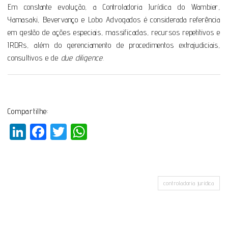
Em constante evolução, a Controladoria Jurídica do Wambier,
Yamasaki, Bevervanço e Lobo Advogados é considerada referência
em gestão de ações especiais, massificadas, recursos repetitivos e
IRDRs, além do gerenciamento de procedimentos extrajudiciais,
consultivos e de
due diligence
.
Compartilhe:
LinkedIn
Facebook
Twitter
WhatsApp
controladoria jurídica