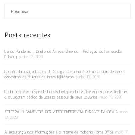
Posts recentes
Lei da Pandemia – Direito de Arrependimento – Proteção do Fornecedor
Delivery.
junho 12, 2020
Decisão da Justiça Federal de Sergipe ocasionará o fim do sigilo de dados
cadastrais de titulares de linhas telefônicas.
junho 10, 2020
Poder Judiciário suspende lei estadual que obriga Operadoras de a Telefonia
a divulgarem código de acesso pessoal de seus usuários.
maio 19, 2020
STJ TERÁ JULGAMENTOS POR VIDEOCONFERÊNCIA DURANTE PANDEMIA.
maio
18, 2020
A segurança das informações e o regime de trabalho Home Office.
maio 17,