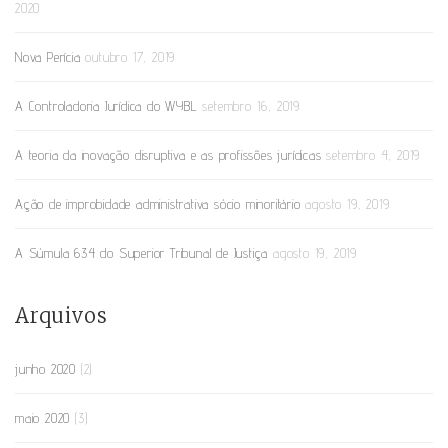
2020
Nova Perícia
outubro 17, 2019
A Controladoria Jurídica do WYBL
setembro 16, 2019
A teoria da inovação disruptiva e as profissões jurídicas
setembro 4, 2019
Ação de improbidade administrativa sócio minoritário
agosto 19, 2019
A Súmula 634 do Superior Tribunal de Justiça
agosto 19, 2019
Arquivos
junho 2020
(2)
maio 2020
(3)