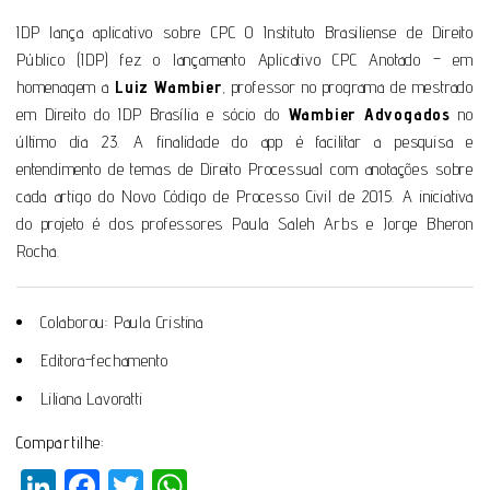
IDP lança aplicativo sobre CPC O Instituto Brasiliense de Direito
Público (IDP) fez o lançamento Aplicativo CPC Anotado – em
homenagem a
Luiz Wambier
, professor no programa de mestrado
em Direito do IDP Brasília e sócio do
Wambier Advogados
no
último dia 23. A finalidade do app é facilitar a pesquisa e
entendimento de temas de Direito Processual com anotações sobre
cada artigo do Novo Código de Processo Civil de 2015. A iniciativa
do projeto é dos professores Paula Saleh Arbs e Jorge Bheron
Rocha.
Colaborou: Paula Cristina
Editora-fechamento
Liliana Lavoratti
Compartilhe:
LinkedIn
Facebook
Twitter
WhatsApp