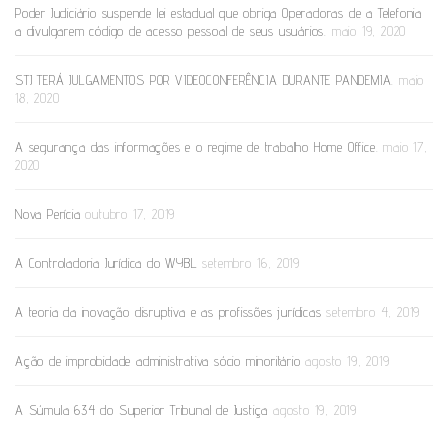
Poder Judiciário suspende lei estadual que obriga Operadoras de a Telefonia
a divulgarem código de acesso pessoal de seus usuários.
maio 19, 2020
STJ TERÁ JULGAMENTOS POR VIDEOCONFERÊNCIA DURANTE PANDEMIA.
maio
18, 2020
A segurança das informações e o regime de trabalho Home Office.
maio 17,
2020
Nova Perícia
outubro 17, 2019
A Controladoria Jurídica do WYBL
setembro 16, 2019
A teoria da inovação disruptiva e as profissões jurídicas
setembro 4, 2019
Ação de improbidade administrativa sócio minoritário
agosto 19, 2019
A Súmula 634 do Superior Tribunal de Justiça
agosto 19, 2019