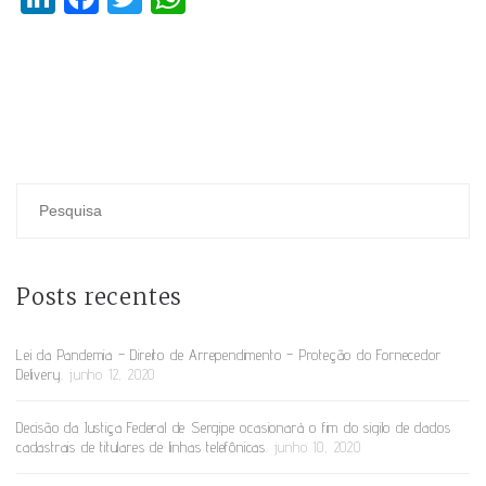
Posts recentes
Lei da Pandemia – Direito de Arrependimento – Proteção do Fornecedor
Delivery.
junho 12, 2020
Decisão da Justiça Federal de Sergipe ocasionará o fim do sigilo de dados
cadastrais de titulares de linhas telefônicas.
junho 10, 2020