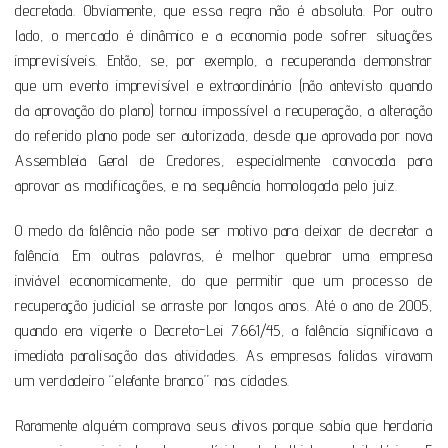
decretada. Obviamente, que essa regra não é absoluta. Por outro
lado, o mercado é dinâmico e a economia pode sofrer situações
imprevisíveis. Então, se, por exemplo, a recuperanda demonstrar
que um evento imprevisível e extraordinário (não antevisto quando
da aprovação do plano) tornou impossível a recuperação, a alteração
do referido plano pode ser autorizada, desde que aprovada por nova
Assembleia Geral de Credores, especialmente convocada para
aprovar as modificações, e na sequência homologada pelo juiz.
O medo da falência não pode ser motivo para deixar de decretar a
falência. Em outras palavras, é melhor quebrar uma empresa
inviável economicamente, do que permitir que um processo de
recuperação judicial se arraste por longos anos. Até o ano de 2005,
quando era vigente o Decreto-Lei 7.661/45, a falência significava a
imediata paralisação das atividades. As empresas falidas viravam
um verdadeiro “elefante branco” nas cidades.
Raramente alguém comprava seus ativos porque sabia que herdaria