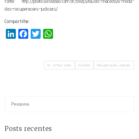
Fonte:
http://politica.estadao.com.br/blogs/fausto-macedo/a-moda-
das-recuperacoes-judiciais/
Compartilhe:
LinkedIn
Facebook
Twitter
WhatsApp
Dr. Arthur Lobo
Estadão
Recuperações Judiciais
Posts recentes