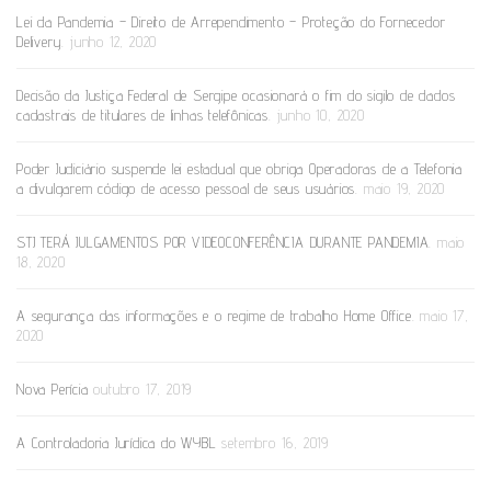
Lei da Pandemia – Direito de Arrependimento – Proteção do Fornecedor
Delivery.
junho 12, 2020
Decisão da Justiça Federal de Sergipe ocasionará o fim do sigilo de dados
cadastrais de titulares de linhas telefônicas.
junho 10, 2020
Poder Judiciário suspende lei estadual que obriga Operadoras de a Telefonia
a divulgarem código de acesso pessoal de seus usuários.
maio 19, 2020
STJ TERÁ JULGAMENTOS POR VIDEOCONFERÊNCIA DURANTE PANDEMIA.
maio
18, 2020
A segurança das informações e o regime de trabalho Home Office.
maio 17,
2020
Nova Perícia
outubro 17, 2019
A Controladoria Jurídica do WYBL
setembro 16, 2019