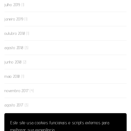
julho 2019
(1)
janeiro 2019
(1)
outubro 2018
(1)
agosto 2018
(3)
junho 2018
(2)
maio 2018
(1)
novembro 2017
(4)
agosto 2017
(3)
julho 2017
(1)
Este site usa cookies funcionais e scripts externos para
melhorar sua experiência.