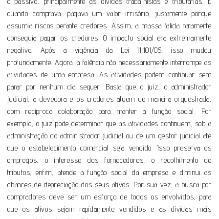
o passivo, principalmente as dívidas trabalhistas e tributárias. E
quando comprava, pagava um valor irrisório, justamente porque
assumia riscos perante credores. Assim, a massa falida raramente
conseguia pagar os credores. O impacto social era extremamente
negativo. Após a vigência da Lei 11.101/05, isso mudou
profundamente. Agora, a falência não necessariamente interrompe as
atividades de uma empresa. As atividades podem continuar sem
parar por nenhum dia sequer. Basta que o juiz, o administrador
judicial, a devedora e os credores atuem de maneira orquestrada,
com recíproca colaboração para manter a função social. Por
exemplo, o juiz pode determinar que as atividades continuem, sob a
administração do administrador judicial ou de um gestor judicial até
que o estabelecimento comercial seja vendido. Isso preserva os
empregos, o interesse dos fornecedores, o recolhimento de
tributos, enfim, atende a função social da empresa e diminui as
chances de depreciação dos seus ativos. Por sua vez, a busca por
compradores deve ser um esforço de todos os envolvidos, para
que os ativos sejam rapidamente vendidos e as dívidas mais